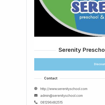
Serenity Prescho
Discoun
Contact
http://www.serenityschool.com
admin@serenityschool.com
081296482515