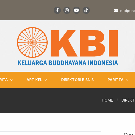
mbipus
RITA
ARTIKEL
DIREKTORI BISNIS
PARITTA
HOME
/
DIREKT
Cari