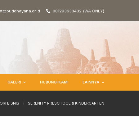
at@buddhayana.or.id
081293633432 (WA ONLY)
GALERI
HUBUNGI KAMI
LAINNYA
ORI BISNIS
/
SERENITY PRESCHOOL & KINDERGARTEN