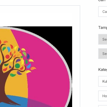
Tamp
Kateg
Kul
Ho