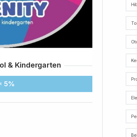
Hi
To
Ot
Ke
ol & Kindergarten
Pr
5%
t
El
Pe
Be