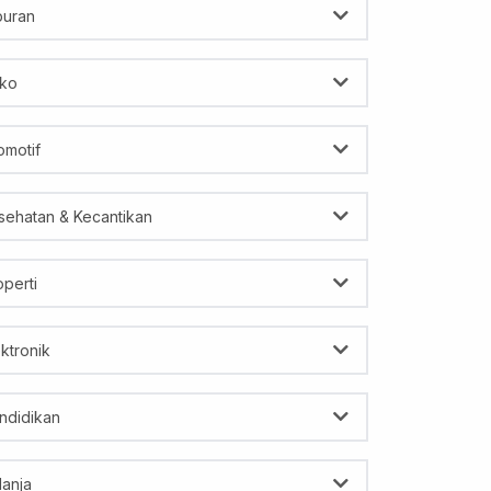
buran
ko
omotif
sehatan & Kecantikan
operti
ektronik
ndidikan
lanja