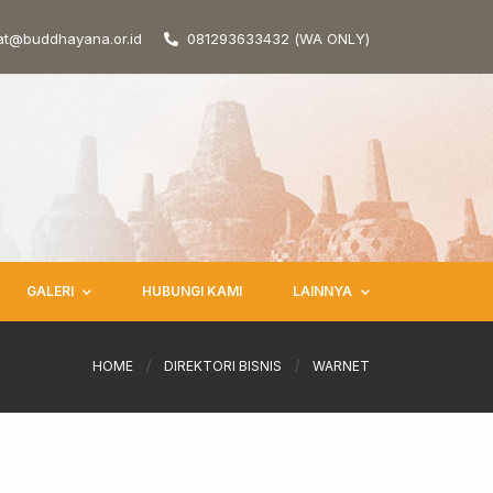
at@buddhayana.or.id
081293633432 (WA ONLY)
GALERI
HUBUNGI KAMI
LAINNYA
HOME
/
DIREKTORI BISNIS
/
WARNET