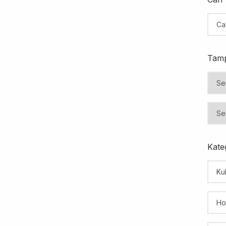
Tamp
Kateg
Kul
Ho