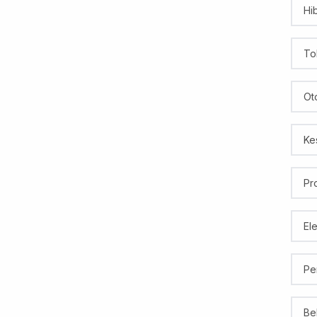
Hi
To
Ot
Ke
Pr
El
Pe
Be