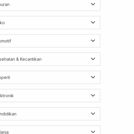
buran
ko
omotif
sehatan & Kecantikan
operti
ektronik
ndidikan
lanja