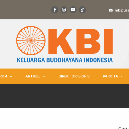
mbipus
RITA
ARTIKEL
DIREKTORI BISNIS
PARITTA
Cari