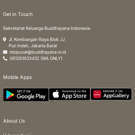
Get in Touch
Sekretariat Keluarga Buddhayana Indonesia
Jl. Kembangan Raya Blok JJ
Puri Indah, Jakarta Barat
mbipusat@buddhayana.or.id
081293633432 (WA ONLY)
Mobile Apps
About Us