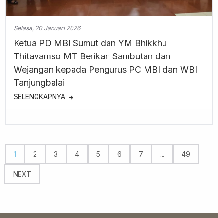
Selasa, 20 Januari 2026
Ketua PD MBI Sumut dan YM Bhikkhu
Thitavamso MT Berikan Sambutan dan
Wejangan kepada Pengurus PC MBI dan WBI
Tanjungbalai
SELENGKAPNYA
1
2
3
4
5
6
7
...
49
NEXT