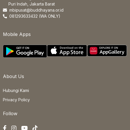
Puri Indah, Jakarta Barat
mbipusat@buddhayana.or.id
081293633432 (WA ONLY)
Mobile Apps
About Us
Hubungi Kami
Privacy Policy
Follow