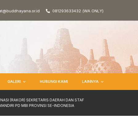
at@buddhayana.or.id
081293633432 (WA ONLY)
GALERI
HUBUNGI KAMI
LAINNYA
NASI (RAKOR) SEKRETARIS DAERAH DAN STAF
MANDIRI PD MBI PROVINSI SE-INDONESIA