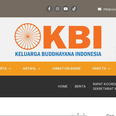
mbipus
RITA
ARTIKEL
DIREKTORI BISNIS
PARITTA
RAPAT KOORDI
HOME
/
BERITA
/
SEKRETARIAT 
Cari