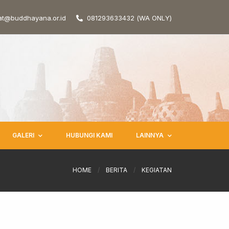
at@buddhayana.or.id
081293633432 (WA ONLY)
GALERI
HUBUNGI KAMI
LAINNYA
HOME
/
BERITA
/
KEGIATAN