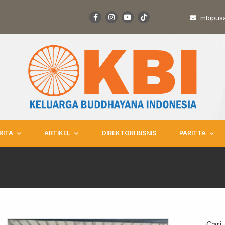
mbipus
RITA
ARTIKEL
DIREKTORI BISNIS
PARITTA
Cari