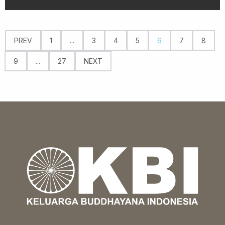
PREV
1
...
3
4
5
6
7
8
9
...
27
NEXT