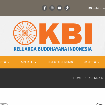
mbipus
RITA
ARTIKEL
DIREKTORI BISNIS
PARITTA
HOME
/
AGENDA KE
 2025
Cari