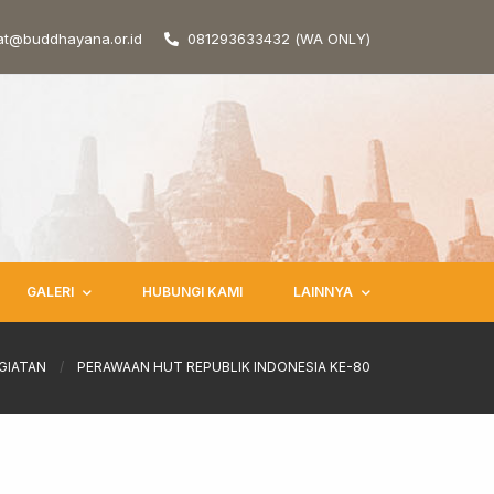
at@buddhayana.or.id
081293633432 (WA ONLY)
GALERI
HUBUNGI KAMI
LAINNYA
GIATAN
/
PERAWAAN HUT REPUBLIK INDONESIA KE-80