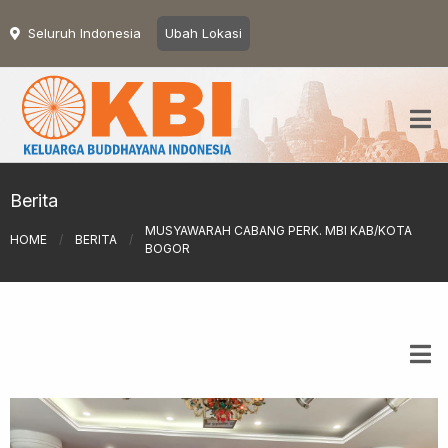
Seluruh Indonesia
Ubah Lokasi
Berita
MUSYAWARAH CABANG PERK. MBI KAB/KOTA
HOME
/
BERITA
/
BOGOR