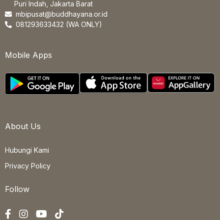
Puri Indah, Jakarta Barat
mbipusat@buddhayana.or.id
081293633432 (WA ONLY)
Mobile Apps
About Us
Hubungi Kami
Privacy Policy
Follow