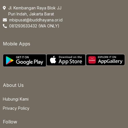
Jl. Kembangan Raya Blok JJ
Puri Indah, Jakarta Barat
mbipusat@buddhayana.or.id
081293633432 (WA ONLY)
Mobile Apps
About Us
Hubungi Kami
Privacy Policy
Follow