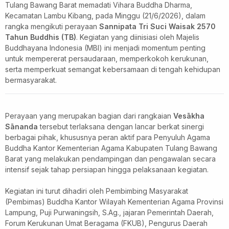
Tulang Bawang Barat memadati Vihara Buddha Dharma,
Kecamatan Lambu Kibang, pada Minggu (21/6/2026), dalam
rangka mengikuti perayaan
Sannipata Tri Suci Waisak 2570
Tahun Buddhis (TB)
. Kegiatan yang diinisiasi oleh Majelis
Buddhayana Indonesia (MBI) ini menjadi momentum penting
untuk mempererat persaudaraan, memperkokoh kerukunan,
serta memperkuat semangat kebersamaan di tengah kehidupan
bermasyarakat.
Perayaan yang merupakan bagian dari rangkaian
Vesākha
Sānanda
tersebut terlaksana dengan lancar berkat sinergi
berbagai pihak, khususnya peran aktif para Penyuluh Agama
Buddha Kantor Kementerian Agama Kabupaten Tulang Bawang
Barat yang melakukan pendampingan dan pengawalan secara
intensif sejak tahap persiapan hingga pelaksanaan kegiatan.
Kegiatan ini turut dihadiri oleh Pembimbing Masyarakat
(Pembimas) Buddha Kantor Wilayah Kementerian Agama Provinsi
Lampung, Puji Purwaningsih, S.Ag., jajaran Pemerintah Daerah,
Forum Kerukunan Umat Beragama (FKUB), Pengurus Daerah