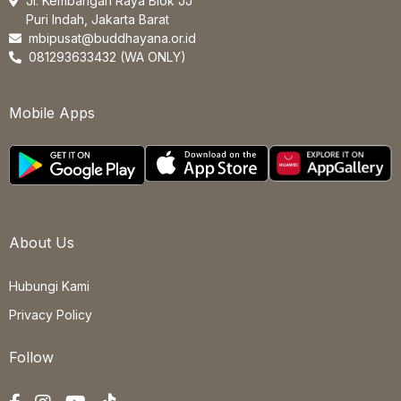
Jl. Kembangan Raya Blok JJ
Puri Indah, Jakarta Barat
mbipusat@buddhayana.or.id
081293633432 (WA ONLY)
Mobile Apps
About Us
Hubungi Kami
Privacy Policy
Follow