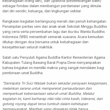
kebahagiaan orang lain), dan
upekkha
(keseimbangan batin)
sebagai fondasi dalam membangun perdamaian yang dimulai
dari diri sendiri, keluarga, dan lingkungan sekitar.
Rangkaian kegiatan berlangsung meriah dan penuh kehangatan.
Penampilan pentas seni dari anak-anak Sekolah Minggu Buddhis
yang ceria serta persembahan lagu dari ibu-ibu Wanita Buddhis
Indonesia (WBI) menambah semarak suasana. Acara kemudian
ditutup dengan doa bersama untuk kebahagiaan dan
kesejahteraan seluruh makhluk.
Salah satu Penyuluh Agama Buddha Kantor Kementerian Agama
Kabupaten Tulang Bawang Barat Prajna Dewi menyampaikan
bahwa kegiatan ini memiliki makna yang sangat mendalam bagi
pembinaan umat Buddha.
“Sannipata Tri Suci Waisak bukan sekadar perayaan keagamaan,
melainkan sarana untuk mempererat persaudaraan dan
memperkuat kebersamaan seluruh umat Buddha. Melalui
kegiatan ini, kami berharap nilai-nilai cinta kasih, toleransi, dan
gotong royong dapat terus tumbuh dalam kehidupan
bermasyarakat. Manfaat yang dirasakan tidak hanya