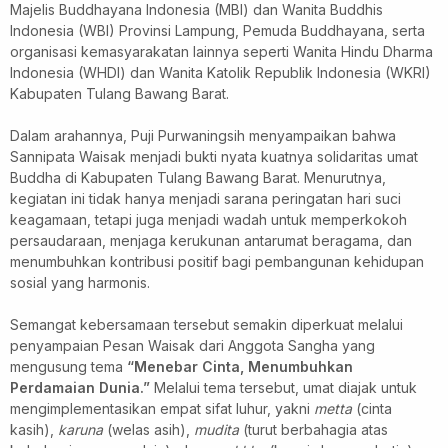
Majelis Buddhayana Indonesia (MBI) dan Wanita Buddhis
Indonesia (WBI) Provinsi Lampung, Pemuda Buddhayana, serta
organisasi kemasyarakatan lainnya seperti Wanita Hindu Dharma
Indonesia (WHDI) dan Wanita Katolik Republik Indonesia (WKRI)
Kabupaten Tulang Bawang Barat.
Dalam arahannya, Puji Purwaningsih menyampaikan bahwa
Sannipata Waisak menjadi bukti nyata kuatnya solidaritas umat
Buddha di Kabupaten Tulang Bawang Barat. Menurutnya,
kegiatan ini tidak hanya menjadi sarana peringatan hari suci
keagamaan, tetapi juga menjadi wadah untuk memperkokoh
persaudaraan, menjaga kerukunan antarumat beragama, dan
menumbuhkan kontribusi positif bagi pembangunan kehidupan
sosial yang harmonis.
Semangat kebersamaan tersebut semakin diperkuat melalui
penyampaian Pesan Waisak dari Anggota Sangha yang
mengusung tema
“Menebar Cinta, Menumbuhkan
Perdamaian Dunia.”
Melalui tema tersebut, umat diajak untuk
mengimplementasikan empat sifat luhur, yakni
metta
(cinta
kasih),
karuna
(welas asih),
mudita
(turut berbahagia atas