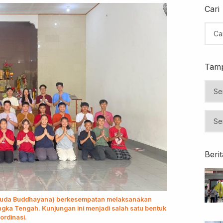
Cari
Tamp
Beri
emuda Buddhayana) berkesempatan melaksanakan
ngka Tengah. Kunjungan ini menjadi salah satu bentuk
rdinasi.