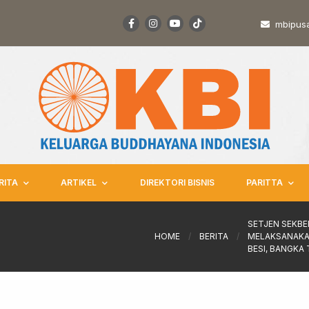
mbipus
RITA
ARTIKEL
DIREKTORI BISNIS
PARITTA
SETJEN SEKBE
HOME
/
BERITA
/
MELAKSANAKA
BESI, BANGKA