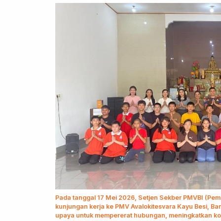
Pada tanggal 17 Mei 2026, Setjen Sekber PMVBI (P
kunjungan kerja ke PMV Avalokitesvara Kayu Besi, Ba
upaya untuk mempererat hubungan, meningkatkan koo