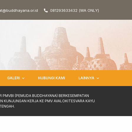
at@buddhayana.or.id
081293633432 (WA ONLY)
GALERI
HUBUNGI KAMI
LAINNYA
R PMVBI (PEMUDA BUDDHAYANA) BERKESEMPATAN
N KUNJUNGAN KERJA KE PMV AVALOKITESVARA KAYU
 TENGAH.