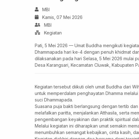
MBI
Kamis, 07 Mei 2026
MBI
Kegiatan
Pati, 5 Mei 2026 — Umat Buddha mengikuti kegiatan
Dhammapada hari ke-4 dengan penuh khidmat dan 
dilaksanakan pada hari Selasa, 5 Mei 2026 mulai p
Desa Karangsari, Kecamatan Cluwak, Kabupaten Pa
Kegiatan tersebut diikuti oleh umat Buddha dari W
untuk memperdalam penghayatan Dhamma melalui pe
suci Dhammapada.
Suasana puja bakti berlangsung dengan tertib d
melafalkan paritta, menjalankan Atthasila, serta
pengembangan keyakinan dan praktik spiritual dal
Melalui kegiatan ini diharapkan umat semakin mema
menumbuhkan semangat kebajikan, cinta kasih, da
Kegiatan diakhiri dengan doa bersama demi terci