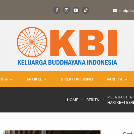
mbipus
RITA
ARTIKEL
DIREKTORI BISNIS
PARITTA
PUJA BAKTI A
HOME
/
BERITA
/
HARI KE-4 BE
Cari