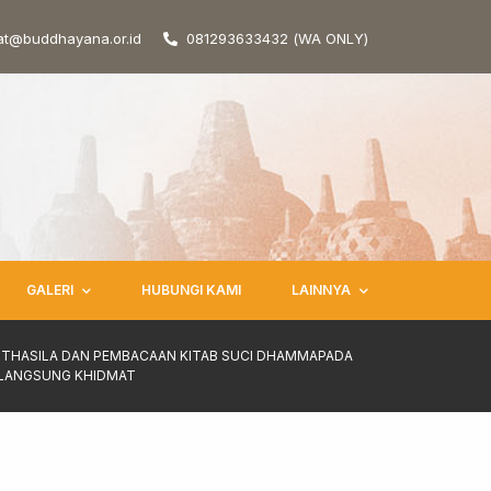
at@buddhayana.or.id
081293633432 (WA ONLY)
GALERI
HUBUNGI KAMI
LAINNYA
TTHASILA DAN PEMBACAAN KITAB SUCI DHAMMAPADA
RLANGSUNG KHIDMAT