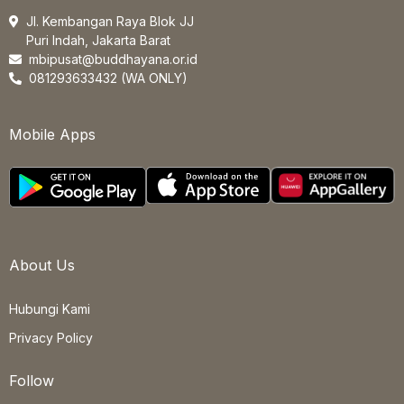
Jl. Kembangan Raya Blok JJ
Puri Indah, Jakarta Barat
mbipusat@buddhayana.or.id
081293633432 (WA ONLY)
Mobile Apps
About Us
Hubungi Kami
Privacy Policy
Follow