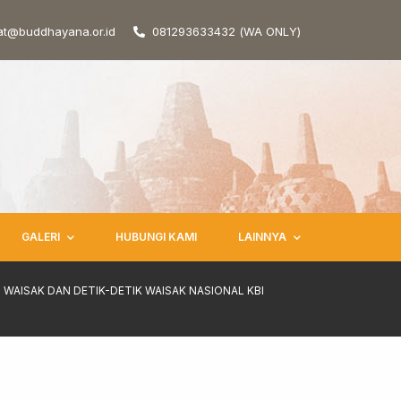
at@buddhayana.or.id
081293633432 (WA ONLY)
GALERI
HUBUNGI KAMI
LAINNYA
WAISAK DAN DETIK-DETIK WAISAK NASIONAL KBI