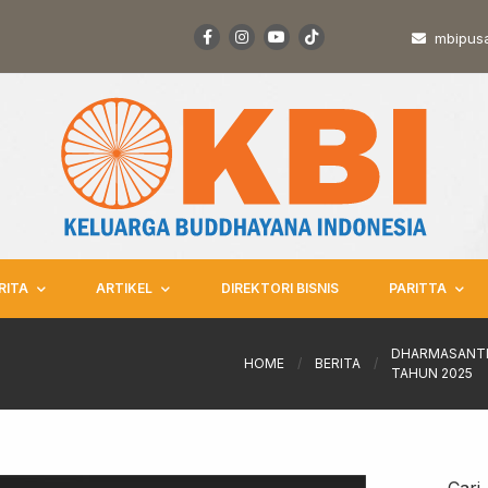
mbipus
RITA
ARTIKEL
DIREKTORI BISNIS
PARITTA
DHARMASANTI 
HOME
/
BERITA
/
TAHUN 2025
Cari