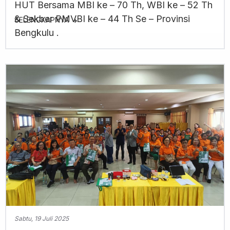
HUT Bersama MBI ke – 70 Th, WBI ke – 52 Th
& Sekber PMVBI ke – 44 Th Se – Provinsi
SELENGKAPNYA
Bengkulu .
Sabtu, 19 Juli 2025