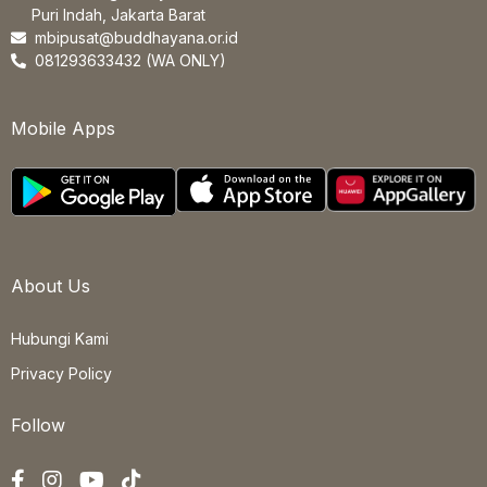
Puri Indah, Jakarta Barat
mbipusat@buddhayana.or.id
081293633432 (WA ONLY)
Mobile Apps
About Us
Hubungi Kami
Privacy Policy
Follow