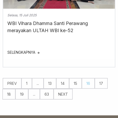
Selasa, 15 Juli 2025
WBI Vihara Dhamma Santi Perawang
merayakan ULTAH WBI ke-52
SELENGKAPNYA
PREV
1
...
13
14
15
16
17
18
19
...
63
NEXT