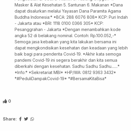
Masker & Alat Kesehatan 5. Santunan 6. Makanan *Dana
dapat disalurkan melalui Yayasan Dana Paramita Agama
Buddha Indonesia:* *BCA: 288 6076 808* KCP: Puri Indah
- Jakarta atau *BRI: 1118 0100 0366 305* KCP:
Pesanggrahan - Jakarta *Dengan menambahkan kode
angka 52 di belakang nominal. Contoh: Rp.100.052,-*
Semoga jasa kebaikan yang kita lakukan bersama ini
dapat mengkondisikan kesehatan dan keadaan yang lebih
baik bagi para penderita Covid-19. *Akhir kata semoga
pandemi Covid-19 ini segera berakhir dan kita semua
diberkahi dengan kesehatan. Sadhu Sadhu Sadhu.......*
*Info:* *Sekretariat MBI* *HP/WA: 0812 9363 3432*
*#PeduliDampakCovid-19* *#BersamaKitaBisa*
0
Share: