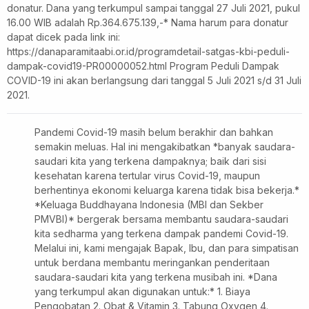
donatur. Dana yang terkumpul sampai tanggal 27 Juli 2021, pukul
16.00 WIB adalah Rp.364.675.139,-* Nama harum para donatur
dapat dicek pada link ini:
https://danaparamitaabi.or.id/programdetail-satgas-kbi-peduli-
dampak-covid19-PR00000052.html Program Peduli Dampak
COVID-19 ini akan berlangsung dari tanggal 5 Juli 2021 s/d 31 Juli
2021.
Pandemi Covid-19 masih belum berakhir dan bahkan
semakin meluas. Hal ini mengakibatkan *banyak saudara-
saudari kita yang terkena dampaknya; baik dari sisi
kesehatan karena tertular virus Covid-19, maupun
berhentinya ekonomi keluarga karena tidak bisa bekerja.*
*Keluaga Buddhayana Indonesia (MBI dan Sekber
PMVBI)* bergerak bersama membantu saudara-saudari
kita sedharma yang terkena dampak pandemi Covid-19.
Melalui ini, kami mengajak Bapak, Ibu, dan para simpatisan
untuk berdana membantu meringankan penderitaan
saudara-saudari kita yang terkena musibah ini. *Dana
yang terkumpul akan digunakan untuk:* 1. Biaya
Pengobatan 2. Obat & Vitamin 3. Tabung Oxygen 4.