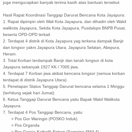
juga mengucapkan banyak terima kasih atas bantuan tersebut.
Hasil Rapat Koordinasi Tanggap Darurat Bencana Kota Jayapura:
1. Rapat dipimpin oleh Wali Kota Jayapura, dan dihadiri oleh Wakil
walikota Jayapura, Sekda Kota Jayapura, Pusdalops BNPB Pusat,
beserta OPD-OPD terkait
2. Terdapat 4 distrik di Kota Jayapura yag terkena dampak Banjir
dan longsor yakni Jayapura Utara, Jayapura Selatan, Abepura,
Heram.
3. Total Korban terdampak Banjir dan tanah longsor di kota
Jayapura sebanyak 1927 KK / 7005 jiwa.
4. Terdapat 7 Korban jiwa akibat bencana longsor (semua korban
terdapat di distrik Jayapura Utara).
5. Penetapan Status Tanggap Darurat bencana selama 1 Minggu
(terhitung sejak hari Jumat).
6. Ketua Tanggap Darurat Bencana yaitu Bapak Wakil Walikota
Jayapura.
7. Terdapat 4 Pos Tanggap Bencana, yaitu:
> Pos Gor Waringin (POSKO Induk)
> Pos Organda
> Pos Gereja Katholik Entrop (Samping SMA 4)