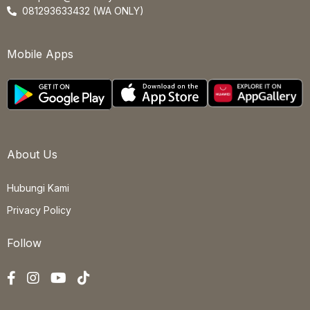
081293633432 (WA ONLY)
Mobile Apps
About Us
Hubungi Kami
Privacy Policy
Follow