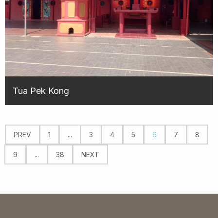
Tua Pek Kong
PREV
1
...
3
4
5
6
7
8
9
...
38
NEXT