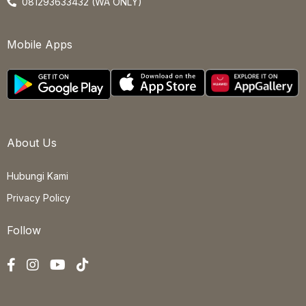
081293633432 (WA ONLY)
Mobile Apps
About Us
Hubungi Kami
Privacy Policy
Follow