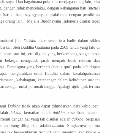
itasnya. Dan bagaimana pula kita menjaga orang lain, kita
n, dengan tidak mencelakai, dengan kehangatan hati (
metta
)
Satipatthana seyogyanya dipraktikkan dengan pemikiran
a orang lain.” Majelis Buddhayana Indonesia dinilai tepat
emahami jika
Dukkha
akan senantiasa hadir dalam siklus
babarkan oleh Buddha Gautama pada 2569 tahun yang lalu di
upaan saat ini, era digital yang berkembang sangat pesat
dan bekerja, mengubah jarak menjadi tidak relevan dan
ja. Paradigma yang berhenti (status quo) pada kehidupan
i dapat mengarahkan umat Buddha dalam kesalahpahaman
amaian, kebahagian, ketenangan dalam kehidupan saat ini
gian sebagai umat perumah tangga. Apalagi ujuk ujuk terima
hami
Dukkha
tidak akan dapat dihindarkan dari kehidupan.
adalah
dukkha
, kematian adalah
dukkha
; kesedihan, ratapan,
ertemu dengan hal yang tak disukai adalah
dukkha
, berpisah
an apa yang diinginkan adalah
dukkha
.
Singkatnya, kelima
 rasa tak berkecukupan
(tanha
) yang menimbulkan
bhava
–