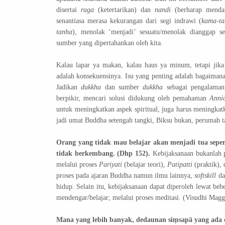
disertai
raga
(ketertarikan) dan
nandi
(berharap menda
senantiasa merasa kekurangan dari segi indrawi (
kama-ta
tanha
), menolak ‘menjadi’ sesuatu/menolak dianggap se
sumber yang dipertahankan oleh kita.
Kalau lapar ya makan, kalau haus ya minum, tetapi jik
adalah konsekuensinya. Isu yang penting adalah bagaiman
Jadikan
dukkha
dan sumber
dukkha
sebagai pengalaman
berpikir, mencari solusi didukung oleh pemahaman
Anni
untuk meningkatkan aspek spiritual, juga harus meningkat
jadi umat Buddha setengah tangki, Biksu bukan, perumah 
Orang yang tidak mau belajar akan menjadi tua seper
tidak berkembang. (Dhp 152).
Kebijaksanaan bukanlah
melalui proses
Pariyati
(belajar teori),
Patipatti
(praktik),
proses pada ajaran Buddha namun ilmu lainnya,
softskill
d
hidup. Selain itu, kebijaksanaan dapat diperoleh lewat beber
mendengar/belajar; melalui proses meditasi. (Visudhi Mag
Mana yang lebih banyak, dedaunan siṃsapā yang ada d