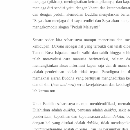
menjaga (pikiran), meningkatkan ketrampilannya, dan kapas
menjaga diri sendiri yaitu dengan khanti dan ketanpatakuta
dan dengan peduli. Kemudian Buddha menjelaskan bahwa 
“Saya akan menjaga diri saya sendiri dan Saya akan menjag
mengakomodir slogan “Peduli Melayani”
Secara sadar kita seharusnya mampu menerima dan m
kehidupan.
Dukkha
sebagai hal yang terbukti dan telah di
Taman Rusa Isipatana masih valid dan sahih hingga kehid
telah merevolusi cara manusia berinteraksi, belajar, 
memungkinkan akses informasi kapan saja dan di mana sa
adalah penderitaan adalah tidak tepat. Paradigma in
memaknai ajaran Buddha yang bertujuan menghadirkan ked
dan di sini (
here and now
) serta kesejahteraan dan kebaha
lah karma mu.
Umat Buddha seharusnya mampu menidentifikasi, mema
Dilahirkan adalah
dukkha
, penuaan adalah
dukkha,
sakit 
penderitaan, kepedihan dan keputusasaan adalah
dukkha
; b
dengan hal yang disukai adalah
dukkha
, tidak mendapatk
upadana-khandha
adalah
dukkha
. Dan ini bersumber dari