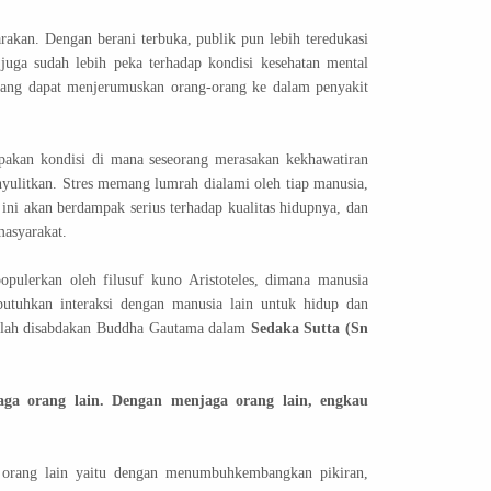
arakan. Dengan berani terbuka, publik pun lebih teredukasi
 juga sudah lebih peka terhadap kondisi kesehatan mental
 yang dapat menjerumuskan orang-orang ke dalam penyakit
akan kondisi di mana seseorang merasakan kekhawatiran
nyulitkan. Stres memang lumrah dialami oleh tiap manusia,
ni akan berdampak serius terhadap kualitas hidupnya, dan
asyarakat.
opulerkan oleh filusuf kuno Aristoteles, dimana manusia
tuhkan interaksi dengan manusia lain untuk hidup dan
telah disabdakan Buddha Gautama dalam
Sedaka Sutta (Sn
aga orang lain. Dengan menjaga orang lain, engkau
a orang lain yaitu dengan menumbuhkembangkan pikiran,