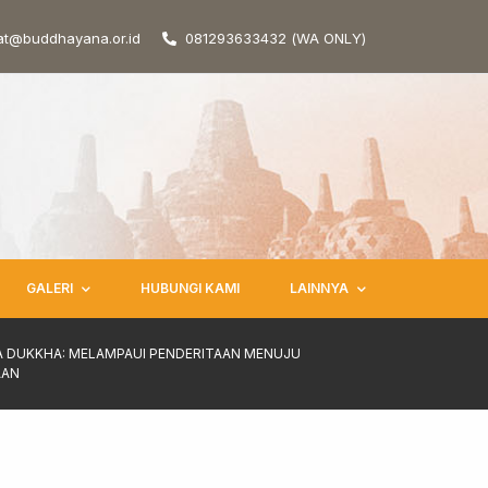
at@buddhayana.or.id
081293633432 (WA ONLY)
GALERI
HUBUNGI KAMI
LAINNYA
A DUKKHA: MELAMPAUI PENDERITAAN MENUJU
AAN