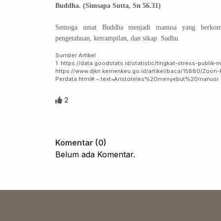
Buddha. (Simsapa Sutta, Sn 56.31)
Semoga umat Buddha menjadi manusa yang berkomp
pengetahuan, ketrampilan, dan sikap. Sadhu.
Sumber Artikel
1. https://data.goodstats.id/statistic/tingkat-stress-publi
https://www.djkn.kemenkeu.go.id/artikel/baca/15880/Zoon
Perdata.html#:~:text=Aristoteles%20menyebut%20manusi
2
Komentar (0)
Belum ada Komentar.