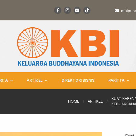
mbipus
RITA
ARTIKEL
DIREKTORI BISNIS
PARITTA
KUAT KAREN
HOME
/
ARTIKEL
/
KEBIJAKSAN
Cari