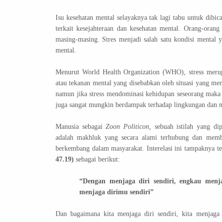
Isu kesehatan mental selayaknya tak lagi tabu untuk dibic
terkait kesejahteraan dan kesehatan mental. Orang-orang
masing-masing. Stres menjadi salah satu kondisi mental
mental.
Menurut World Health Organization (WHO), stress merup
atau tekanan mental yang disebabkan oleh situasi yang me
namun jika stress mendominasi kehidupan seseorang maka i
juga sangat mungkin berdampak terhadap lingkungan dan m
Manusia sebagai
Zoon Politicon,
sebuah istilah yang dip
adalah makhluk yang secara alami terhubung dan membu
berkembang dalam masyarakat. Interelasi ini tampaknya 
47.19)
sebagai berikut:
“Dengan menjaga diri sendiri, engkau menj
menjaga dirimu sendiri”
Dan bagaimana kita menjaga diri sendiri, kita menjag