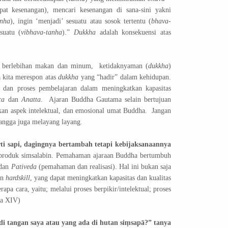
pat kesenangan), mencari kesenangan di sana-sini yakni
nha
), ingin ‘menjadi’ sesuatu atau sosok tertentu (
bhava-
suatu (
vibhava-tanha
).”
Dukkha
adalah konsekuensi atas
a berlebihan makan dan minum,
ketidaknyaman (
dukkha
)
a kita merespon atas
dukkha
yang “hadir” dalam kehidupan.
 dan proses pembelajaran dalam meningkatkan kapasitas
ca
dan
Anatta
.
Ajaran Buddha Gautama selain bertujuan
kan aspek intelektual, dan emosional umat Buddha.
Jangan
tangga juga melayang layang.
ti sapi, dagingnya bertambah tetapi kebijaksanaannya
 produk simsalabin. Pemahaman ajaraan Buddha bertumbuh
 dan
Pativeda
(pemahaman dan realisasi). Hal ini bukan saja
an
hardskill
, yang dapat meningkatkan kapasitas dan kualitas
apa cara, yaitu; melalui proses berpikir/intelektual; proses
ga XIV)
i tangan saya atau yang ada di hutan siṃsapā?” tanya