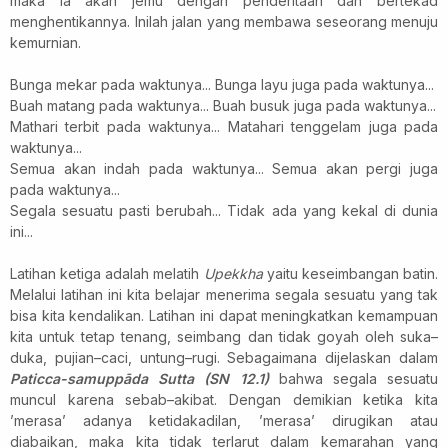
maka ia akan jemu dengan penderitaan dan bertekad
menghentikannya. Inilah jalan yang membawa seseorang menuju
kemurnian.
Bunga mekar pada waktunya... Bunga layu juga pada waktunya...
Buah matang pada waktunya... Buah busuk juga pada waktunya...
Mathari terbit pada waktunya... Matahari tenggelam juga pada
waktunya...
Semua akan indah pada waktunya... Semua akan pergi juga
pada waktunya...
Segala sesuatu pasti berubah... Tidak ada yang kekal di dunia
ini...
Latihan ketiga adalah melatih
Upekkha
yaitu keseimbangan batin.
Melalui latihan ini kita belajar menerima segala sesuatu yang tak
bisa kita kendalikan. Latihan ini dapat meningkatkan
kemampuan
kita untuk
tetap tenang, seimbang dan tidak goyah oleh suka–
duka, pujian–
caci, untung–rugi. Sebagaimana dijelaskan dalam
Paticca-samuppāda Sutta (SN 12.1)
bahwa segala sesuatu
muncul karena sebab–akibat. Dengan demikian ketika kita
’merasa’ adanya ketidakadilan, ’merasa’ dirugikan atau
diabaikan, maka kita tidak terlarut dalam kemarahan yang