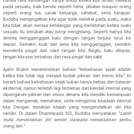
bahwa rasa kehilangan hanya timbul ketika kita terlalu melekat
pada sesuatu, baik benda seperti harta, jabatan maupun orang
seperti orang tua, sanak keluarga, sahabat, serta harapan.
Buddha mengingatkan kita agar tidak melekat pada suatu, maka
kita tidak akan merasa kehilangan yang berlebihan ketika suatu
sesuatu itu berubah atau pergi menghilang. Seperti halnya kita
diminta menggenggam batu dengan tangan terjulur lurus ke
depan. Semakin kuat dan lama kita menggenggam, semakin
menderita pegal dan sakit tangan kita. Begitu batu dilepas,
tangan kita pun terbebas dari rasa pegal dan sakit.
Ajahn Brahm menambahkan bahwa "Kebebasan sejati adalah
ketika kita tidak lagi menjadi budak pikiran dan emosi kita.” Ini
berarti bahwa kebebasan sejati bukan hanya bebas dari batasan
eksternal, namun terlebih lagi terbebas dari kendali internal yang
dipengaruhi pikiran dan emosi dimana kita memiliki kemampuan
dalam mengamati, memahami, serta mengelola keadaan internal
kita. Dengan demikian kitalah yang mengendalikan diri kita
sendiri. Di dalam Dhammpada 103, Buddha menyatakan ”
Lebih
mulia menaklukkan diri sendiri daripada menaklukkan seribu
orang lain."