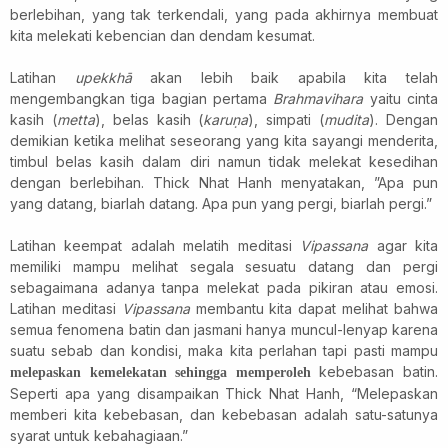
berlebihan, yang tak terkendali, yang pada akhirnya membuat
kita melekati kebencian dan dendam kesumat.
Latihan
upekkhā
akan lebih baik apabila kita telah
mengembangkan tiga bagian pertama
Brahmavihara
yaitu cinta
kasih (
metta
), belas kasih (
karuṇa
), simpati (
mudita
). Dengan
demikian ketika melihat seseorang yang kita sayangi menderita,
timbul belas kasih dalam diri namun tidak melekat kesedihan
dengan berlebihan. Thick Nhat Hanh menyatakan, ”Apa pun
yang datang, biarlah datang. Apa pun yang pergi, biarlah pergi.”
Latihan keempat adalah melatih meditasi
Vipassana
agar kita
memiliki mampu melihat segala sesuatu datang dan pergi
sebagaimana adanya tanpa melekat pada pikiran atau emosi.
Latihan meditasi
Vipassana
membantu kita dapat
melihat bahwa
semua fenomena batin dan jasmani hanya muncul-lenyap karena
suatu
sebab dan kondisi,
maka
kita perlahan
tapi pasti mampu
kebebasan batin.
melepaskan kemelekatan
sehingga memperoleh
Seperti apa yang disampaikan
Thick Nhat Hanh, “Melepaskan
memberi kita kebebasan, dan kebebasan adalah satu-satunya
syarat untuk kebahagiaan
.”