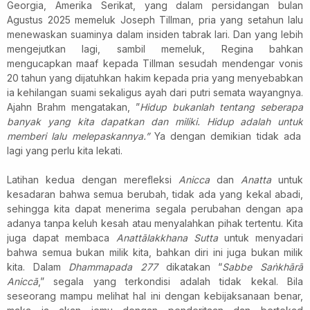
Georgia, Amerika Serikat, yang dalam persidangan bulan
Agustus 2025 memeluk Joseph Tillman, pria yang setahun lalu
menewaskan suaminya dalam insiden tabrak lari. Dan yang lebih
mengejutkan lagi, sambil memeluk, Regina bahkan
mengucapkan maaf kepada Tillman sesudah mendengar vonis
20 tahun yang dijatuhkan hakim kepada pria yang menyebabkan
ia kehilangan suami sekaligus ayah dari putri semata wayangnya.
Ajahn Brahm mengatakan, ”
Hidup bukanlah tentang seberapa
banyak yang kita dapatkan dan miliki. Hidup adalah untuk
memberi lalu
melepaskannya
.”
Ya dengan demikian tidak ada
lagi yang perlu kita lekati.
Latihan kedua dengan merefleksi
Anicca
dan
Anatta
untuk
kesadaran bahwa semua berubah, tidak ada yang kekal abadi,
sehingga kita dapat menerima segala perubahan dengan apa
adanya tanpa keluh kesah atau menyalahkan pihak tertentu. Kita
juga dapat membaca
Anattālakkhana Sutta
untuk menyadari
bahwa semua bukan milik kita, bahkan diri ini juga bukan milik
kita. Dalam
Dhammapada 277
dikatakan “
Sabbe Saṅkhārā
Aniccā
,” segala yang terkondisi adalah tidak kekal. Bila
seseorang mampu melihat hal ini dengan kebijaksanaan benar,