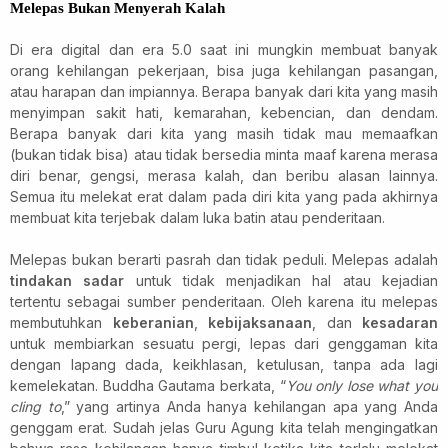
Melepas Bukan Menyerah
Kalah
Di era digital
dan era 5.0
saat ini
mungkin membuat b
anyak
orang kehilangan pekerjaan,
bisa juga kehilangan
pasangan,
atau harapan dan
impian
nya
.
Berapa banyak dari kita yang masih
menyimpan sakit hati, kemarahan, kebencian, dan dendam.
Berapa banyak dari kita yang masih tidak mau memaafkan
(bukan tidak bisa) atau tidak bersedia minta maaf karena merasa
diri benar, gengsi, merasa kalah, dan beribu alasan lainnya.
Semua itu melekat erat dalam pada diri kita yang pada akhirnya
membuat kita terjebak dalam luka batin atau penderitaan.
Melepas bukan berarti pasrah
dan
tidak peduli.
Melepas adalah
tindakan sadar
untuk tidak menjadikan
hal atau kejadian
tertentu
sebagai sumber penderitaan.
Oleh karena itu
melepas
membutuhkan
keberanian
,
kebijaksanaan
, dan
kesadaran
untuk membiarkan sesuatu pergi, lepas dari genggaman kita
dengan lapang dada, keikhlasan, ketulusan, tanpa ada lagi
kemelekatan.
Buddha Gautama berkata,
“
You only lose what you
cling to
,”
yang artinya Anda hanya kehilangan apa yang Anda
genggam erat. Sudah jelas Guru Agung kita telah mengingatkan