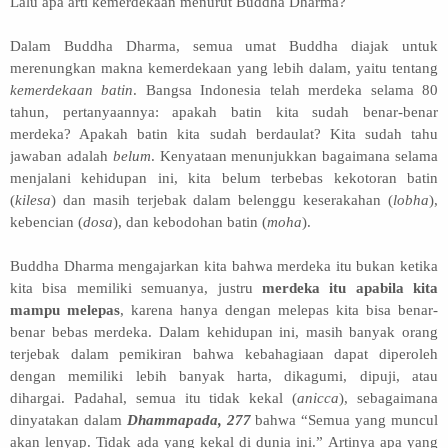
Lalu apa arti kemerdekaan menurut Buddha Dharma?
Dalam Buddha
Dharma,
semua umat Buddha
diajak untuk
merenungkan makna kemerdekaan yang lebih dalam, yaitu
tentang
kemerdekaan batin
.
Bangsa Indonesia
telah merdeka
selama 80
tahun, pertanyaannya: apakah batin kita sudah benar-benar
merdeka? Apakah batin kita sudah berdaulat? Kita sudah tahu
jawaban adalah
belum
. Kenyataan menunjukkan bagaimana selama
menjalani kehidupan ini, kita
belum ter
bebas
kekotoran batin
(
kilesa
) dan masih terjebak dalam
belenggu keserakahan (
lobha
),
kebencian (
dosa
), dan kebodohan batin (
moha
).
Buddha Dharma mengajarkan kita bahwa
merdeka
itu
bukan
ketika
kita
bisa memiliki semuanya
, justru
merdeka itu
apabila
kita
mampu melepas
, karena hanya dengan melepas kita bisa benar-
benar bebas merdeka.
Dalam kehidupan ini, masih b
anyak orang
terjebak dalam
pemikiran
bahwa
kebahagiaan dapat diperoleh
dengan me
miliki lebih banyak harta, dikagumi, dipuji,
atau
dihargai. Padahal, semua itu tidak kekal (
anicca
), sebagaimana
dinyatakan dalam
Dhammapada, 277
bahwa “Semua yang muncul
akan lenyap. Tidak ada yang kekal di dunia ini.” Artinya apa yang