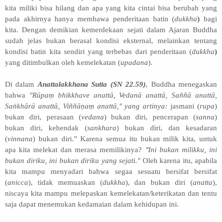
kita miliki bisa hilang dan apa yang kita cintai bisa berubah yang
pada akhirnya hanya membawa penderitaan batin (
dukkha
)
bagi
kita. D
engan demikian
kemerdekaan sejati dalam Ajaran Buddha
sudah jelas
bukan berasal kondisi eksternal, melainkan tentang
kondisi batin
kita sendiri
yang terbebas
dari penderitaan
(
dukkha
)
yang ditimbulkan oleh kemelekatan (
upadana
).
Di dalam
Anattalakkhana Sutta (SN 22.59)
, Buddha menegaskan
bahwa
"Rūpaṃ bhikkhave anattā, Vedanā anattā, Saññā anattā,
Saṅkhārā anattā, Viññāṇaṃ anattā," yang artinya:
jasmani (
rupa
)
bukan diri, perasaan (
vedana
) bukan diri, pencerapan (
sanna
)
bukan diri, kehendak (
sankhara
) bukan diri, dan kesadaran
(
vinnana
) bukan diri.” K
arena
semua itu bukan milik kita,
untuk
"
apa
kita melekat dan merasa memilikinya?
Ini bukan milikku, ini
bukan diriku, ini bukan diriku yang sejati."
Oleh karena itu, apabila
kita mampu menyadari bahwa segaa sesuatu bersifat
bersifat
(
anicca
),
tidak memuaskan (
dukkha
), dan
bukan diri (
anatta
),
niscaya
kita
mampu
melepaskan
kemelekatan/
keterikatan dan tentu
saja dapat menemukan kedamaian
dalam kehidupan ini
.