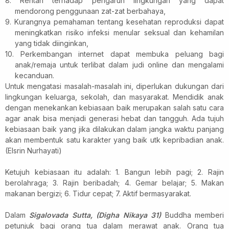
8. Rentan terhadap pengaruh lingkungan yang dapat
mendorong penggunaan zat-zat berbahaya,
9. Kurangnya pemahaman tentang kesehatan reproduksi dapat
meningkatkan risiko infeksi menular seksual dan kehamilan
yang tidak diinginkan,
10. Perkembangan internet dapat membuka peluang bagi
anak/remaja untuk terlibat dalam judi online dan mengalami
kecanduan.
Untuk mengatasi masalah-masalah ini, diperlukan dukungan dari
lingkungan keluarga, sekolah, dan masyarakat. Mendidik anak
dengan menekankan kebiasaan baik merupakan salah satu cara
agar anak bisa menjadi generasi hebat dan tangguh. Ada tujuh
kebiasaan baik yang jika dilakukan dalam jangka waktu panjang
akan membentuk satu karakter yang baik utk kepribadian anak.
(Elsrin Nurhayati)
Ketujuh kebiasaan itu adalah: 1. Bangun lebih pagi; 2. Rajin
berolahraga; 3. Rajin beribadah; 4. Gemar belajar; 5. Makan
makanan bergizi; 6. Tidur cepat; 7. Aktif bermasyarakat.
Dalam
Sigalovada Sutta, (Digha Nikaya 31)
Buddha memberi
petunjuk bagi orang tua dalam merawat anak. Orang tua