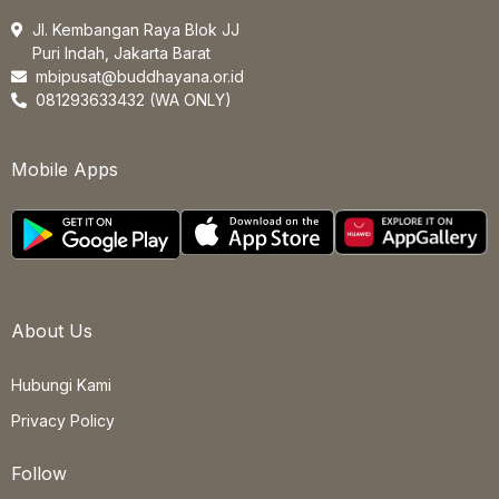
Jl. Kembangan Raya Blok JJ
Puri Indah, Jakarta Barat
mbipusat@buddhayana.or.id
081293633432 (WA ONLY)
Mobile Apps
About Us
Hubungi Kami
Privacy Policy
Follow