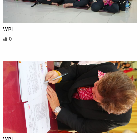
WBI
0
WBI