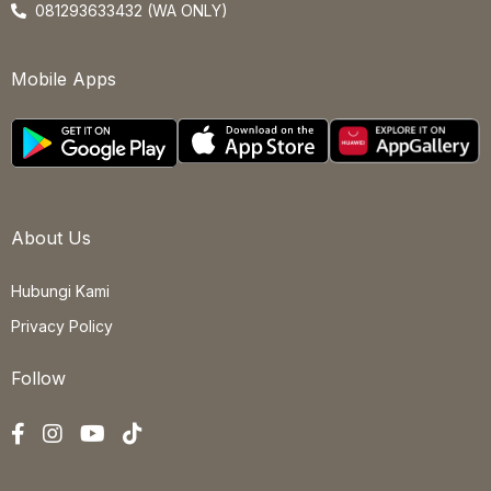
081293633432 (WA ONLY)
Mobile Apps
About Us
Hubungi Kami
Privacy Policy
Follow