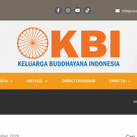
mbipus
RITA
ARTIKEL
DIREKTORI BISNIS
PARITTA
H
mber 2026
Cari