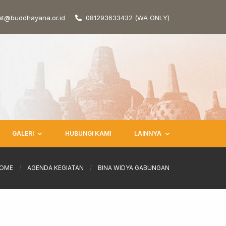
at@buddhayana.or.id
081293633432 (WA ONLY)
GALERI
HUBUNGI KAMI
LAINNYA
OME
/
AGENDA KEGIATAN
/
BINA WIDYA GABUNGAN