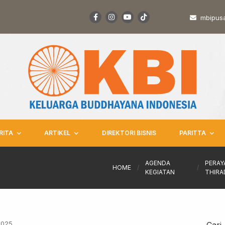
mbipus
RITA
ARTIKEL
DIREKTORI BISNIS
PARITTA
AGENDA
PERAY
HOME
/
/
KEGIATAN
THIR
2025
Cari