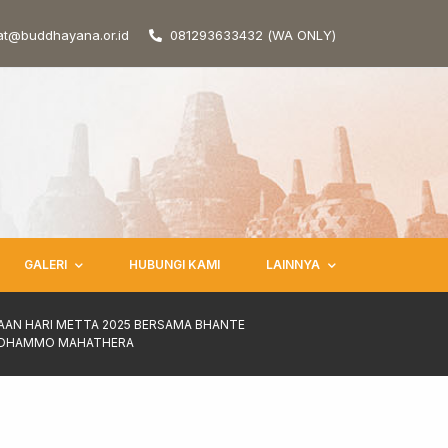
at@buddhayana.or.id
081293633432 (WA ONLY)
GALERI
HUBUNGI KAMI
LAINNYA
AAN HARI METTA 2025 BERSAMA BHANTE
ADHAMMO MAHATHERA