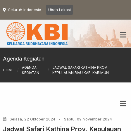
Seluruh Indonesia
Ubah Lokasi
Agenda Kegiatan
AGENDA
JADWAL SAFARI KATHINA PROV.
HOME
/
/
KEGIATAN
KEPULAUAN RIAU KAB. KARIMUN
Selasa, 22 Oktober 2024
-
Sabtu, 09 November 2024
Jadwal Safari Kathina Prov. Kepulauan