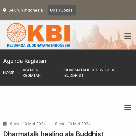
Seluruh Indonesia
Ubah Lokasi
Agenda Kegiatan
AGENDA
DHARMATALK HEALING ALA
HOME
/
/
KEGIATAN
BUDDHIST
Senin, 13 Mei 2024
-
Senin, 13 Mei 2024
Dharmatalk healing ala Buddhist