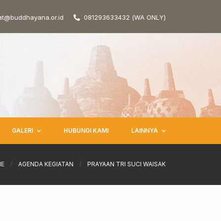
at@buddhayana.or.id
081293633432 (WA ONLY)
GALERI
HUBUNGI KAMI
LAINNYA
E
/
AGENDA KEGIATAN
/
PRAYAAN TRI SUCI WAISAK