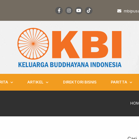
mbipus
RITA
ARTIKEL
DIREKTORI BISNIS
PARITTA
HOM
Cari