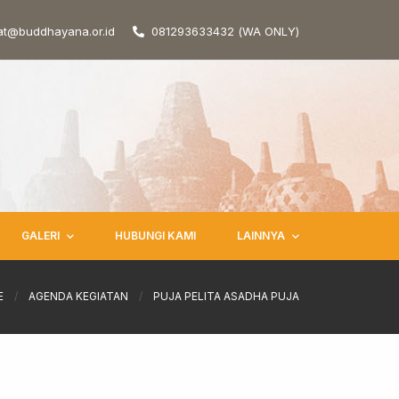
at@buddhayana.or.id
081293633432 (WA ONLY)
GALERI
HUBUNGI KAMI
LAINNYA
E
/
AGENDA KEGIATAN
/
PUJA PELITA ASADHA PUJA