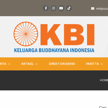
mbipus
RITA
ARTIKEL
DIREKTORI BISNIS
PARITTA
HOM
Cari