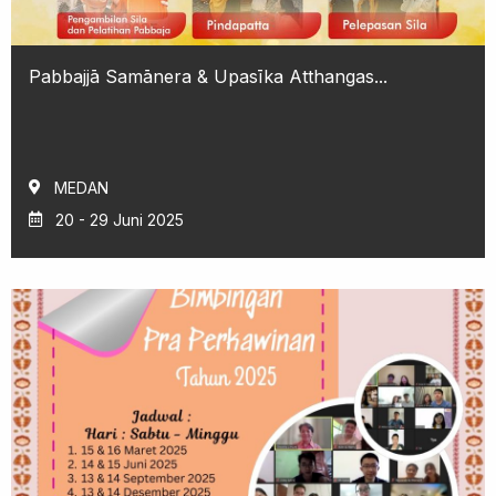
Pabbajjā Samānera & Upasīka Atthangas...
MEDAN
20 - 29 Juni 2025