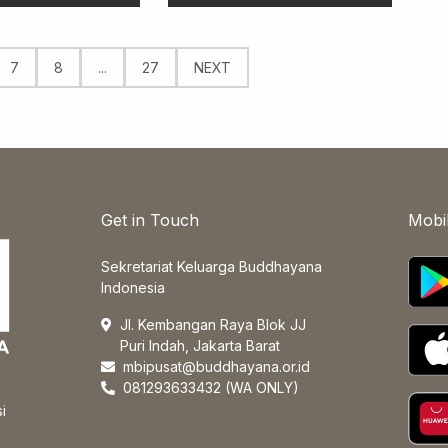
7
8
...
27
NEXT
Get in Touch
Mobi
Sekretariat Keluarga Buddhayana
Indonesia
Jl. Kembangan Raya Blok JJ
Puri Indah, Jakarta Barat
mbipusat@buddhayana.or.id
081293633432 (WA ONLY)
i