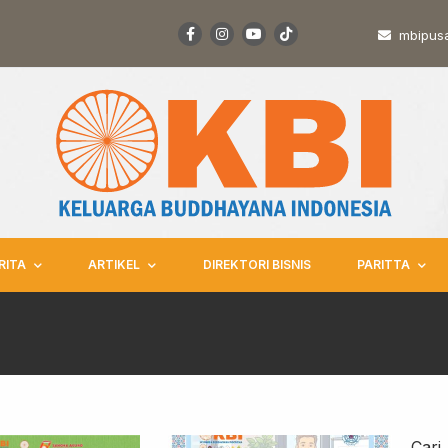
mbipus
RITA
ARTIKEL
DIREKTORI BISNIS
PARITTA
Cari