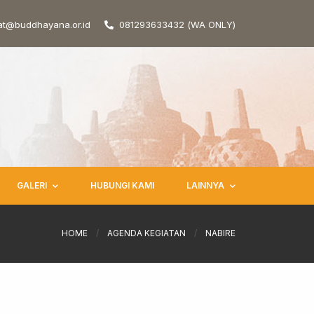
at@buddhayana.or.id
081293633432 (WA ONLY)
GALERI
HUBUNGI KAMI
LAINNYA
HOME
/
AGENDA KEGIATAN
/
NABIRE