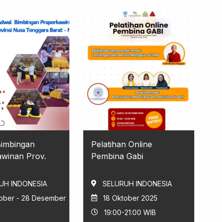
Bimbingan
Pelatihan Online
winan Prov.
Pembina Gabi
UH INDONESIA
SELURUH INDONESIA
tober - 28 Desember
18 Oktober 2025
19:00-21:00 WIB