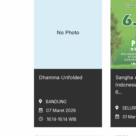
No Photo
Dhamma Unfolded
Sangha 
Indones
6...
BANDUNG
SELUR
07 Maret 2026
01 Mar
16:14-16:14 WIB