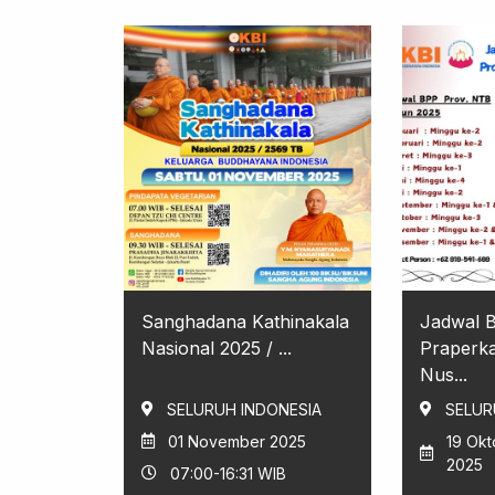
Sanghadana Kathinakala
Jadwal 
Nasional 2025 / ...
Praperka
Nus...
SELURUH INDONESIA
SELUR
01 November 2025
19 Ok
2025
07:00-16:31 WIB