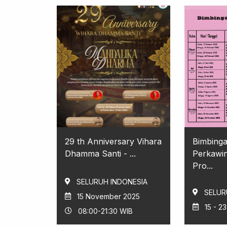
29 th Anniversary Vihara
Bimbing
Dhamma Santi - ...
Perkawi
Pro...
SELURUH INDONESIA
SELUR
15 November 2025
15 - 2
08:00-21:30 WIB