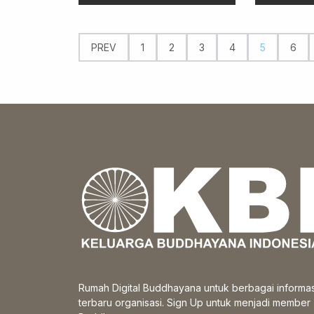
PREV
1
2
3
4
5
6
Rumah Digital Buddhayana untuk berbagai informas
terbaru organisasi. Sign Up untuk menjadi member