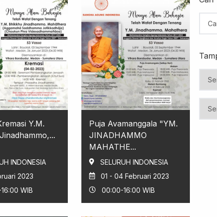
Tamp
Kremasi Y.M.
Puja Avamanggala "YM.
Jinadhammo,...
JINADHAMMO
MAHATHE...
UH INDONESIA
SELURUH INDONESIA
ruari 2023
01 - 04 Februari 2023
-16:00 WIB
00:00-16:00 WIB