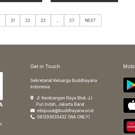
0
21
22
23
...
27
NEXT
Get in Touch
Mobi
Sekretariat Keluarga Buddhayana
Indonesia
Jl. Kembangan Raya Blok JJ
Puri Indah, Jakarta Barat
mbipusat@buddhayana.or.id
081293633432 (WA ONLY)
i