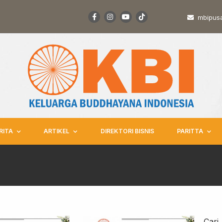
mbipus
RITA
ARTIKEL
DIREKTORI BISNIS
PARITTA
Cari