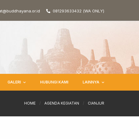
at@buddhayana.or.id
081293633432 (WA ONLY)
GALERI
HUBUNGI KAMI
LAINNYA
HOME
/
AGENDA KEGIATAN
/
CIANJUR