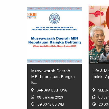
Musyawarah Daerah
Life & M
MBI Kepulauan Bangka
Imlek, Ap
B...
BANGKA BELITUNG
SELUR
08 Januari 2023
06 Jan
09:00-12:00 WIB
20:00