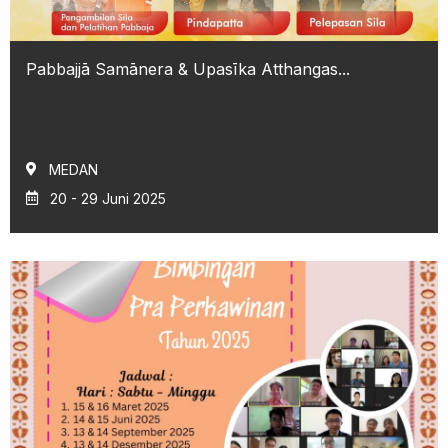
Pabbajjā Samānera & Upasīka Atthangas...
MEDAN
20 - 29 Juni 2025