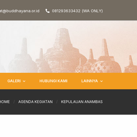
at@buddhayana.or.id
081293633432 (WA ONLY)
GALERI
HUBUNGI KAMI
LAINNYA
HOME
/
AGENDA KEGIATAN
/
KEPULAUAN ANAMBAS