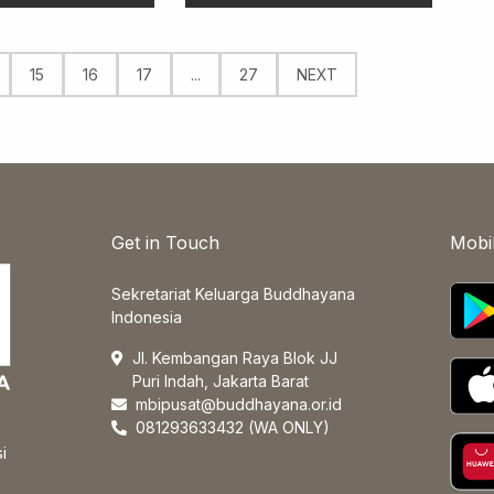
15
16
17
...
27
NEXT
Get in Touch
Mobi
Sekretariat Keluarga Buddhayana
Indonesia
Jl. Kembangan Raya Blok JJ
Puri Indah, Jakarta Barat
mbipusat@buddhayana.or.id
081293633432 (WA ONLY)
i