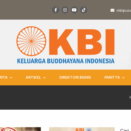
mbipus
RITA
ARTIKEL
DIREKTORI BISNIS
PARITTA
Cari