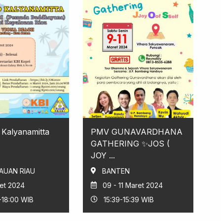
Kalyanamitta
PMV GUNAVARDHANA
GATHERING ✨JOS (
JOY ...
AUAN RIAU
BANTEN
et 2024
09 - 11 Maret 2024
-18:00 WIB
15:39-15:39 WIB