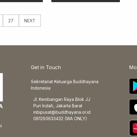
27
NEXT
Get in Touch
Mo
Sekretariat Keluarga Buddhayana
Indonesia
Jl. Kembangan Raya Blok JJ
Puri Indah, Jakarta Barat
mbipusat@buddhayana.or.id
081293633432 (WA ONLY)
i