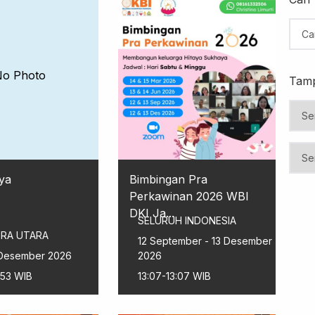
No Photo
Tamp
ya
Bimbingan Pra
Perkawinan 2026 WBI
DKI Ja...
SELURUH INDONESIA
RA UTARA
12 September - 13 Desember
 Desember 2026
2026
:53 WIB
13:07-13:07 WIB