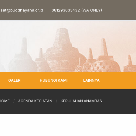
sat@buddhayana.or.id
081293633432 (WA ONLY)
GALERI
HUBUNGI KAMI
LAINNYA
HOME
/
AGENDA KEGIATAN
/
KEPULAUAN ANAMBAS