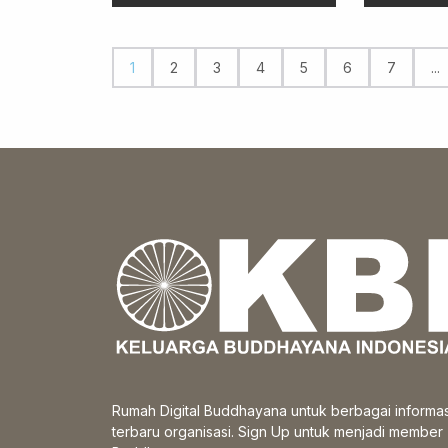
1
2
3
4
5
6
7
...
Rumah Digital Buddhayana untuk berbagai informas
terbaru organisasi. Sign Up untuk menjadi member