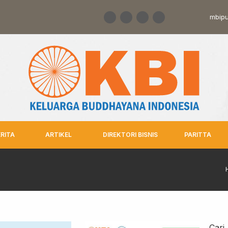
mbipu
ERITA
ARTIKEL
DIREKTORI BISNIS
PARITTA
Cari