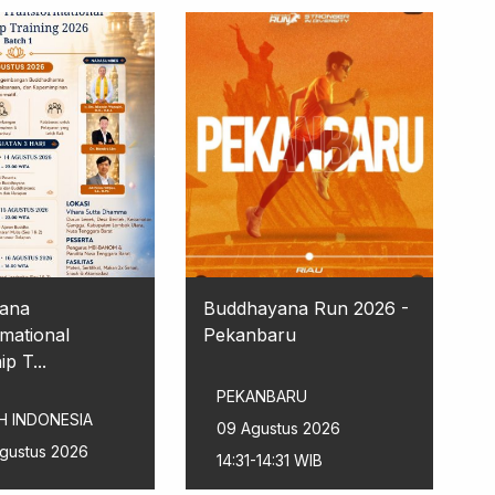
ana
Buddhayana Run 2026 -
mational
Pekanbaru
p T...
PEKANBARU
H INDONESIA
09 Agustus 2026
Agustus 2026
14:31-14:31 WIB