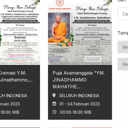
Tamp
Kremasi Y.M.
Puja Avamanggala "YM.
Jinadhammo,...
JINADHAMMO
MAHATHE...
UH INDONESIA
SELURUH INDONESIA
ruari 2023
01 - 04 Februari 2023
-16:00 WIB
00:00-16:00 WIB