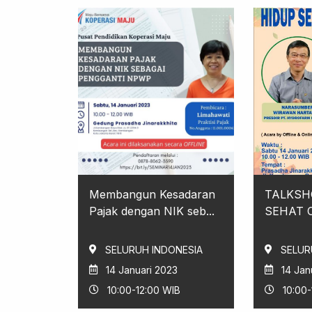
Membangun Kesadaran
TALKSH
Pajak dengan NIK seb...
SEHAT 
SELURUH INDONESIA
SELUR
14 Januari 2023
14 Jan
10:00-12:00 WIB
10:00-