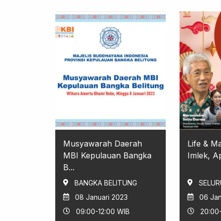
Musyawarah Daerah
Life & M
MBI Kepulauan Bangka
Imlek, Ap
B...
BANGKA BELITUNG
SELUR
08 Januari 2023
06 Jan
09:00-12:00 WIB
20:00