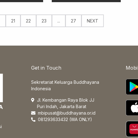
0
21
22
23
...
27
NEXT
Get in Touch
Mobi
Sekretariat Keluarga Buddhayana
Indonesia
Jl. Kembangan Raya Blok JJ
Puri Indah, Jakarta Barat
mbipusat@buddhayana.or.id
081293633432 (WA ONLY)
i