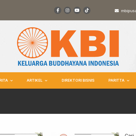
mbipus
RITA
ARTIKEL
DIREKTORI BISNIS
PARITTA
Cari