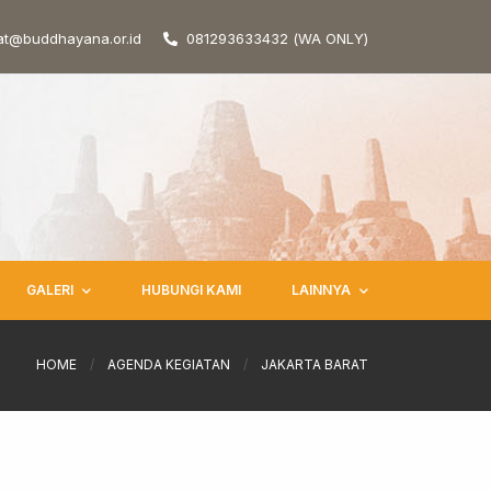
at@buddhayana.or.id
081293633432 (WA ONLY)
GALERI
HUBUNGI KAMI
LAINNYA
HOME
/
AGENDA KEGIATAN
/
JAKARTA BARAT