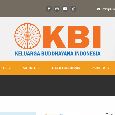
mbipus
RITA
ARTIKEL
DIREKTORI BISNIS
PARITTA
Cari