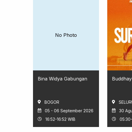
No Photo
Bina Widya Gabungan
Buddhay
BOGOR
SELUR
05 - 06 September 2026
30 Ag
16:52-16:52 WIB
05:30