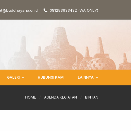
at@buddhayana.or.id
081293633432 (WA ONLY)
GALERI
HUBUNGI KAMI
LAINNYA
HOME
/
AGENDA KEGIATAN
/
BINTAN