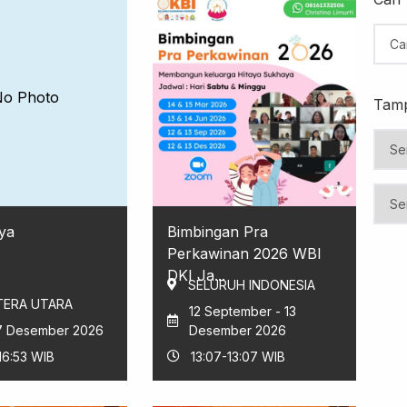
No Photo
Tamp
ya
Bimbingan Pra
Perkawinan 2026 WBI
DKI Ja...
SELURUH INDONESIA
ERA UTARA
12 September - 13
27 Desember 2026
Desember 2026
16:53 WIB
13:07-13:07 WIB