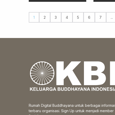
1
2
3
4
5
6
7
...
Rumah Digital Buddhayana untuk berbagai informas
terbaru organisasi. Sign Up untuk menjadi member