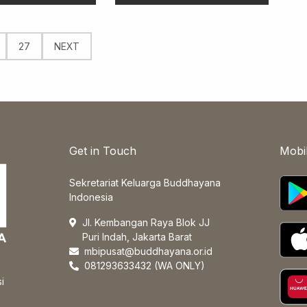
27
NEXT
Get in Touch
Mobi
Sekretariat Keluarga Buddhayana
Indonesia
Jl. Kembangan Raya Blok JJ
Puri Indah, Jakarta Barat
mbipusat@buddhayana.or.id
081293633432 (WA ONLY)
i