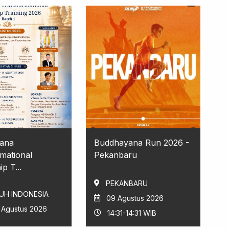
ana
Buddhayana Run 2026 -
mational
Pekanbaru
p T...
PEKANBARU
UH INDONESIA
09 Agustus 2026
6 Agustus 2026
14:31-14:31 WIB