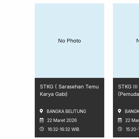
No Photo
STKG ( Sarasehan Temu
STKG II
Karya Gabi)
(Pemuda
BANGKA BELITUNG
BANGK
22 Maret 2026
22 Ma
16:32-16:32 WIB
15:20-