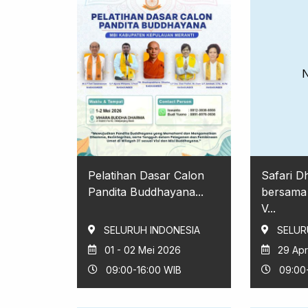
Pelatihan Dasar Calon
Safari 
Pandita Buddhayana...
bersama
V...
SELURUH INDONESIA
SELUR
01 - 02 Mei 2026
29 Apr
09:00-16:00 WIB
09:00