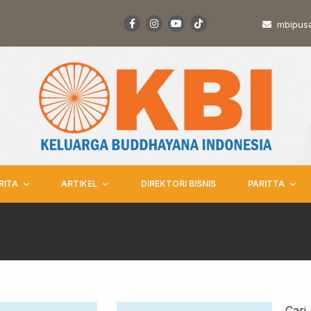
mbipus
RITA
ARTIKEL
DIREKTORI BISNIS
PARITTA
Cari