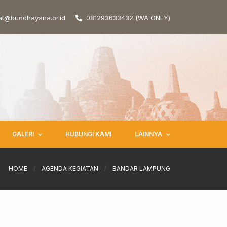
at@buddhayana.or.id
081293633432 (WA ONLY)
GALERI
HUBUNGI KAMI
LAINNYA
HOME
/
AGENDA KEGIATAN
/
BANDAR LAMPUNG