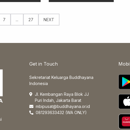
7
...
27
NEXT
Get in Touch
Mobi
Sekretariat Keluarga Buddhayana
Indonesia
Jl. Kembangan Raya Blok JJ
Puri Indah, Jakarta Barat
mbipusat@buddhayana.or.id
081293633432 (WA ONLY)
i