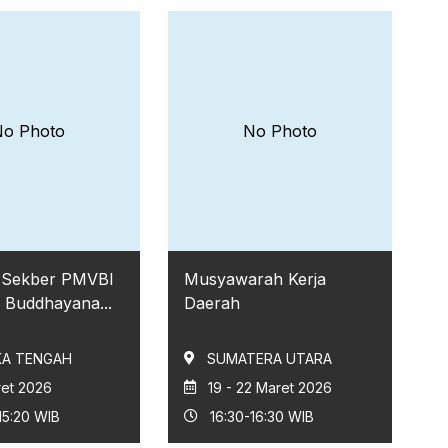
No Photo
No Photo
I Sekber PMVBI
Musyawarah Kerja
 Buddhayana...
Daerah
A TENGAH
SUMATERA UTARA
ret 2026
19 - 22 Maret 2026
15:20 WIB
16:30-16:30 WIB