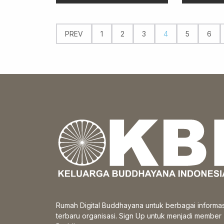
PREV
1
2
3
4
5
6
Rumah Digital Buddhayana untuk berbagai informas
terbaru organisasi. Sign Up untuk menjadi member